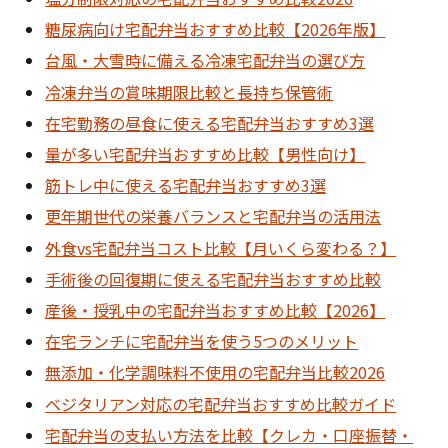
糖尿病向け宅配弁当おすすめ比較【2026年版】
台風・大雪時に備える冷凍宅配弁当の選び方
冷凍弁当の賞味期限比較と長持ち保管術
在宅勤務の昼食に使える宅配弁当おすすめ3選
量が多い宅配弁当おすすめ比較【男性向け】
筋トレ中に使える宅配弁当おすすめ3選
更年期世代の栄養バランスと宅配弁当の活用法
外食vs宅配弁当コスト比較【月いくら変わる？】
手術後の回復期に使える宅配弁当おすすめ比較
産後・授乳中の宅配弁当おすすめ比較【2026】
在宅ランチに宅配弁当を使う5つのメリット
無添加・化学調味料不使用の宅配弁当比較2026
ベジタリアン対応の宅配弁当おすすめ比較ガイド
宅配弁当の支払い方法を比較【クレカ・口座振替・