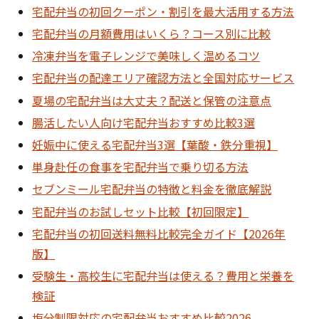
宅配弁当の初回クーポン・割引を最大活用する方法
宅配弁当の月額費用はいくら？コース別に比較
冷凍弁当を電子レンジで美味しく温めるコツ
宅配弁当の配達エリア確認方法と全国対応サービス
夏場の宅配弁当は大丈夫？配送と保管の注意点
腸活したい人向け宅配弁当おすすめ比較3選
妊娠中に使える宅配弁当3選【葉酸・鉄分重視】
単身赴任の食事を宅配弁当で乗り切る方法
セブンミール宅配弁当の特徴と料金を徹底解説
宅配弁当のお試しセット比較【初回限定】
宅配弁当の初回送料無料比較完全ガイド【2026年
版】
受験生・高校生に宅配弁当は使える？費用と栄養を
検証
塩分制限対応の宅配弁当おすすめ比較2026