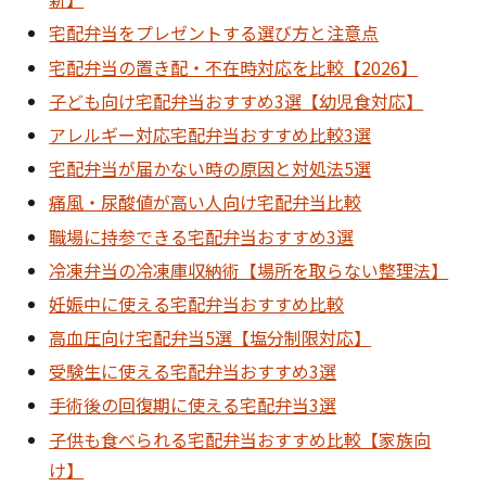
宅配弁当をプレゼントする選び方と注意点
宅配弁当の置き配・不在時対応を比較【2026】
子ども向け宅配弁当おすすめ3選【幼児食対応】
アレルギー対応宅配弁当おすすめ比較3選
宅配弁当が届かない時の原因と対処法5選
痛風・尿酸値が高い人向け宅配弁当比較
職場に持参できる宅配弁当おすすめ3選
冷凍弁当の冷凍庫収納術【場所を取らない整理法】
妊娠中に使える宅配弁当おすすめ比較
高血圧向け宅配弁当5選【塩分制限対応】
受験生に使える宅配弁当おすすめ3選
手術後の回復期に使える宅配弁当3選
子供も食べられる宅配弁当おすすめ比較【家族向
け】