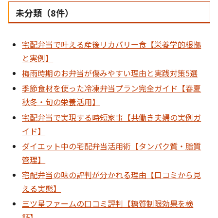
未分類（8件）
宅配弁当で叶える産後リカバリー食【栄養学的根拠
と実例】
梅雨時期のお弁当が傷みやすい理由と実践対策5選
季節食材を使った冷凍弁当プラン完全ガイド【春夏
秋冬・旬の栄養活用】
宅配弁当で実現する時短家事【共働き夫婦の実例ガ
イド】
ダイエット中の宅配弁当活用術【タンパク質・脂質
管理】
宅配弁当の味の評判が分かれる理由【口コミから見
える実態】
三ツ星ファームの口コミ評判【糖質制限効果を検
証】