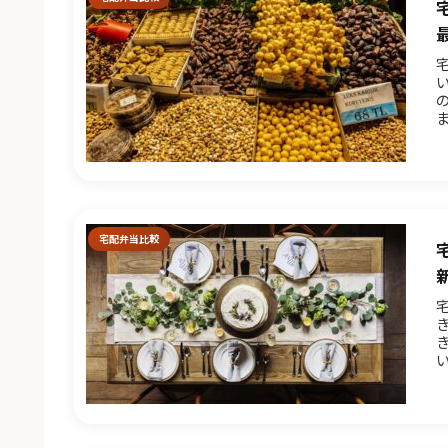
を
宅配弁当比較
弁