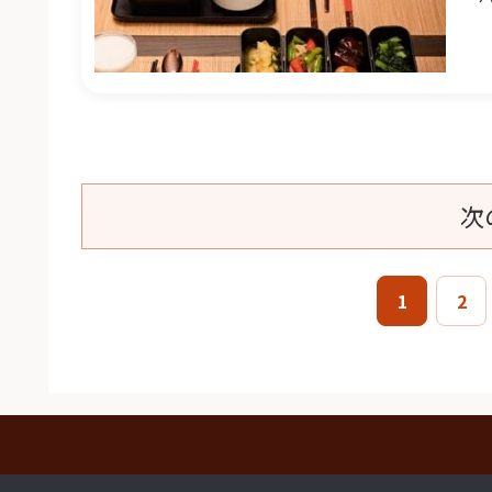
ま
次
1
2