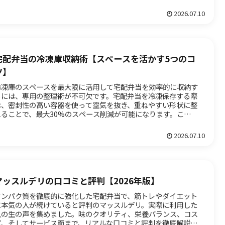
2026.07.10
宅配弁当の冷凍庫収納術【スペースを活かす5つのコ
ツ】
冷凍庫のスペースを最大限に活用して宅配弁当を効率的に収納す
るには、専用の整理術が不可欠です。宅配弁当を冷凍保存する際
は、密封性の高い容器を使って空気を抜き、重ねやすい形状に整
えることで、最大30%のスペース削減が可能になります。この記
では...
2026.07.10
マッスルデリの口コミと評判【2026年版】
タンパク質を徹底的に強化した宅配弁当で、筋トレやダイエット
に本気の人が続けていると評判のマッスルデリ。実際に利用した
人の生の声を集めました。味のクオリティ、栄養バランス、コス
パ、そしてサービス面まで、リアルな口コミと評判を徹底解説し