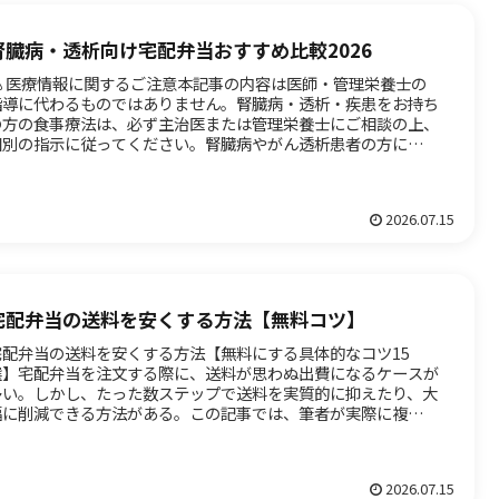
腎臓病・透析向け宅配弁当おすすめ比較2026
⚠️ 医療情報に関するご注意本記事の内容は医師・管理栄養士の
指導に代わるものではありません。腎臓病・透析・疾患をお持ち
の方の食事療法は、必ず主治医または管理栄養士にご相談の上、
個別の指示に従ってください。腎臓病やがん透析患者の方にとっ
、た...
2026.07.15
宅配弁当の送料を安くする方法【無料コツ】
宅配弁当の送料を安くする方法【無料にする具体的なコツ15
選】宅配弁当を注文する際に、送料が思わぬ出費になるケースが
多い。しかし、たった数ステップで送料を実質的に抑えたり、大
幅に削減できる方法がある。この記事では、筆者が実際に複数の
配弁当サ...
2026.07.15