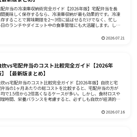
宅配弁当の冷凍庫収納術完全ガイド【2026年版】宅配弁当を長
期間美味しく保存するなら、冷凍庫収納が最も効果的です。冷凍
保存することで賞味期限を2〜3倍に延ばせるだけでなく、忙し
い日のランチやダイエット中の食事管理にも大活躍します。しか
、冷...
2026.07.21
自炊vs宅配弁当のコスト比較完全ガイド【2026年
版】【最新版まとめ】
自炊vs宅配弁当のコスト比較完全ガイド【2026年版】自炊と宅
配弁当の1ヶ月あたりの総コストを比較すると、宅配弁当の方が
平均で1.5倍から2倍高くなるケースが多い。しかし、食材ロスや
調理時間、栄養バランスを考慮すると、必ずしも自炊が経済的
..
2026.07.16