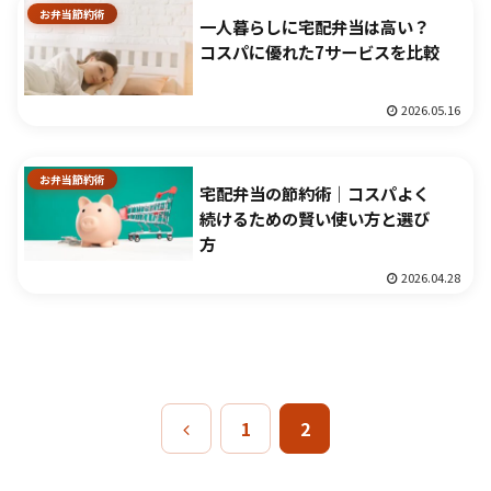
お弁当節約術
一人暮らしに宅配弁当は高い？
コスパに優れた7サービスを比較
2026.05.16
お弁当節約術
宅配弁当の節約術｜コスパよく
続けるための賢い使い方と選び
方
2026.04.28
前
1
2
へ