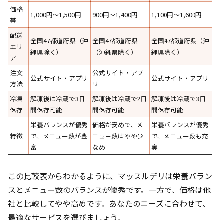
価格
1,000円〜1,500円
900円〜1,400円
1,100円〜1,600円
帯
配送
全国47都道府県（沖
全国47都道府県
全国47都道府県（沖
エリ
縄県除く）
（沖縄県除く）
縄県除く）
ア
注文
公式サイト・アプ
公式サイト・アプリ
公式サイト・アプリ
方法
リ
冷凍
解凍後は冷蔵で3日
解凍後は冷蔵で2日
解凍後は冷蔵で3日
保存
間保存可能
間保存可能
間保存可能
栄養バランスが優秀
価格が安めで、メ
栄養バランスが優秀
特徴
で、メニュー数が豊
ニュー数はやや少
で、メニュー数も充
富
なめ
実
この比較表からわかるように、マッスルデリは栄養バラン
スとメニュー数のバランスが優秀です。一方で、価格は他
社と比較してやや高めです。あなたのニーズに合わせて、
最適なサービスを選びましょう。