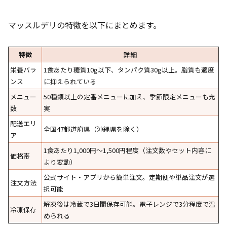
マッスルデリの特徴を以下にまとめます。
特徴
詳細
栄養バラ
1食あたり糖質10g以下、タンパク質30g以上。脂質も適度
ンス
に抑えられている
メニュー
50種類以上の定番メニューに加え、季節限定メニューも充
数
実
配送エリ
全国47都道府県（沖縄県を除く）
ア
1食あたり1,000円〜1,500円程度（注文数やセット内容に
価格帯
より変動）
公式サイト・アプリから簡単注文。定期便や単品注文が選
注文方法
択可能
解凍後は冷蔵で3日間保存可能。電子レンジで3分程度で温
冷凍保存
められる