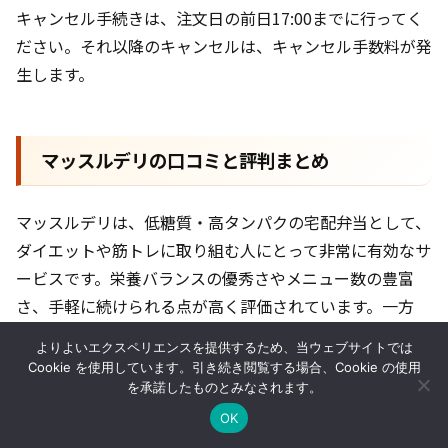
キャンセル手続きは、注文日の前日17:00までに行ってく
ださい。それ以降のキャンセルは、キャンセル手数料が発
生します。
マッスルデリの口コミと評判まとめ
マッスルデリは、低糖質・高タンパクの宅配弁当として、
ダイエットや筋トレに取り組む人にとって非常に有効なサ
ービスです。栄養バランスの優秀さやメニュー数の豊富
さ、手軽に続けられる点が高く評価されています。一方
で、価格が高めであることや味に個人差があること、配送
よりよいエクスペリエンスを提供するため、当ウェブサイトでは
が遅れることがあるといった課題も存在します。
Cookie を使用しています。引き続き閲覧する場合、Cookie の使用
を承諾したものとみなされます。
この記事を参考に、あなたにとってマッスルデリが最適な
OK
宅配弁当比較
時短レシピ
食材宅配
お問い合わせ
運営者情報
サービスかどうかを判断してください。また、他社との比