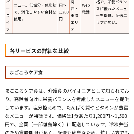
バ
関
格で、栄養バラン
ニュー。低塩分・低脂肪
円〜
Web、
ー
西・
スに優れたメニュ
で、消化しやすい食材を
1,300
電話
ラ
東海
ーを提供。配送エ
使用。
円
イ
エリ
リアが広い。
フ
ア
各サービスの詳細な比較
まごころケア食
まごころケア食は、介護食のパイオニアとして知られてお
り、高齢者向けに栄養バランスを考慮したメニューを提供
しています。塩分控えめで、たんぱく質やビタミンが豊富
なメニューが特徴です。価格は1食あたり1,200円〜1,500
円で、全国（一部離島除く）に配送しています。冷凍弁当
のため賞味期限が長く、配送も簡単なため、忙しい方でも