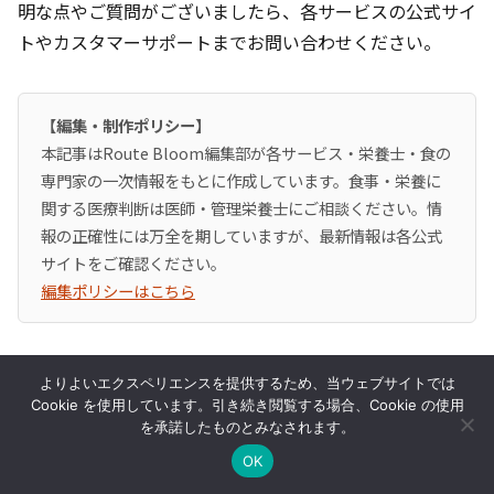
明な点やご質問がございましたら、各サービスの公式サイ
トやカスタマーサポートまでお問い合わせください。
【編集・制作ポリシー】
本記事はRoute Bloom編集部が各サービス・栄養士・食の
専門家の一次情報をもとに作成しています。食事・栄養に
関する医療判断は医師・管理栄養士にご相談ください。情
報の正確性には万全を期していますが、最新情報は各公式
サイトをご確認ください。
編集ポリシーはこちら
よりよいエクスペリエンスを提供するため、当ウェブサイトでは
Cookie を使用しています。引き続き閲覧する場合、Cookie の使用
毎日の献立や準備に負担を感じることがあるかもし
を承諾したものとみなされます。
れません。宅配サービスを選択肢に加えることで、
OK
時間にゆとりを持てる可能性が広がります。詳しく
宅配弁当比較
時短レシピ
食材宅配
お問い合わせ
運営者情報