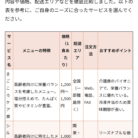
内容や価格、配送エリアなどを徹底比較しました。以下の
表を参考に、ご自身のニーズに合ったサービスを選んでく
ださい。
サ
価格
ー
（1
配送
注文方
ビ
メニューの特徴
食あ
エリ
おすすめポイント
法
ス
た
ア
名
り）
ま
ご
全国
介護食のパイオニ
高齢者向けに栄養バラン
1,200
こ
（一
Web、
アで、栄養バラン
スを考慮したメニュー。
円〜
ろ
部離
電話、
スに優れている。
塩分控えめで、たんぱく
1,500
ケ
島除
FAX
冷凍弁当のため賞
質やビタミンが豊富。
円
ア
く）
味期限が長い。
食
シ
関
ル
東・
リーズナブルな価
高齢者向けに特化したメ
1,000