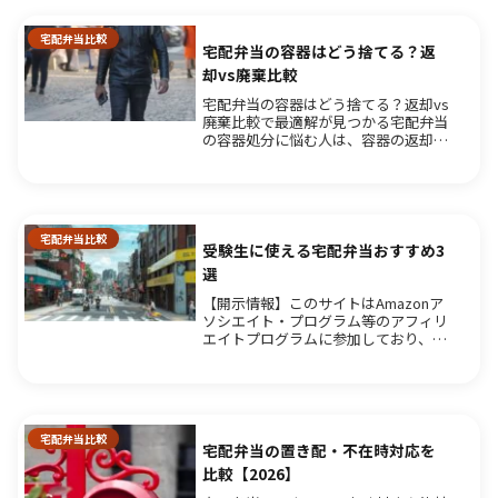
宅配弁当比較
宅配弁当の容器はどう捨てる？返
却vs廃棄比較
宅配弁当の容器はどう捨てる？返却vs
廃棄比較で最適解が見つかる宅配弁当
の容器処分に悩む人は、容器の返却が
可能かどうかを最優先で確認してくだ
さい。多くの宅配弁当サービスでは容
器の回収・返却に対応しており、環境
負荷を抑えつつ手間を省く方法とし
て...
宅配弁当比較
受験生に使える宅配弁当おすすめ3
選
【開示情報】このサイトはAmazonア
ソシエイト・プログラム等のアフィリ
エイトプログラムに参加しており、記
事内の商品リンクから購入いただいた
場合、売上の一部が当サイトに還元さ
れます。受験生に使える宅配弁当おす
すめ3選！勉強の合間に栄養補給を...
宅配弁当比較
宅配弁当の置き配・不在時対応を
比較【2026】