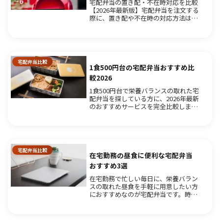
宅配弁当の置き配・不在時対応を比較
【2026年最新版】宅配弁当を注文する
際に、置き配や不在時の対応方法はサ
ービスによって大きく異なります。置
き配を希望する場合は、必ず事前に配
達方法を確認し、受け取り方法を選択
できるサービスを選びましょう。不...
宅配弁当比較
1食500円台の宅配弁当おすすめ比
較2026
1食500円台で栄養バランスの取れた宅
配弁当を探している方に、2026年最新
のおすすめサービスを完全比較しま
す。この価格帯で毎日続けられる品質
とサービスを徹底調査しました。目次
1食500円台の宅配弁当を選ぶ際のポイ
ント1.1 栄養バランスと...
宅配弁当比較
在宅勤務の昼食に便利な宅配弁当
おすすめ3選
在宅勤務で忙しい毎日に、栄養バラン
スの取れた昼食を手軽に用意したい方
におすすめなのが宅配弁当です。時短
調理が可能で、栄養バランスも考慮さ
れたメニューが揃っており、在宅勤務
の強い味方となります。本記事では、