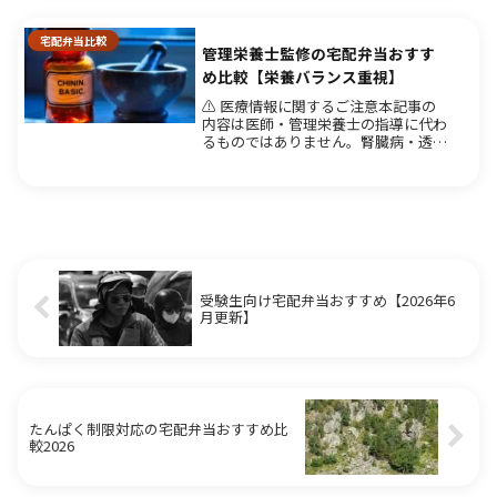
在宅勤務の昼食に最適な宅配弁当を厳
選...
宅配弁当比較
管理栄養士監修の宅配弁当おすす
め比較【栄養バランス重視】
⚠️ 医療情報に関するご注意本記事の
内容は医師・管理栄養士の指導に代わ
るものではありません。腎臓病・透
析・疾患をお持ちの方の食事療法は、
必ず主治医または管理栄養士にご相談
の上、個別の指示に従ってください。
【開示情報】このサイトはAmazon...
受験生向け宅配弁当おすすめ【2026年6
月更新】
たんぱく制限対応の宅配弁当おすすめ比
較2026