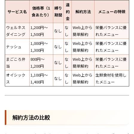
違
価格帯（1
縛り
サービス名
約
解約方法
メニューの特徴
食あたり）
期間
金
ウェルネス
1,200円〜
な
Web上から
栄養バランスに優
なし
ダイニング
1,500円
し
簡単解約
れたメニュー
1,000円〜
な
Web上から
栄養バランスに優
ナッシュ
なし
1,300円
し
簡単解約
れたメニュー
まごころ弁
800円〜
な
Web上から
栄養バランスに優
なし
当
1,200円
し
簡単解約
れたメニュー
オイシック
1,100円〜
な
Web上から
生鮮食材を使用し
なし
ス
1,400円
し
簡単解約
たメニュー
解約方法の比較