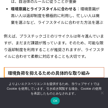
は、自治体のルールに従うことが重要
環境意識とライフスタイルに合わせる
：環境意識が
高い人は返却制度を積極的に利用し、忙しい人は廃
棄を選ぶなど、ライフスタイルに合わせた方法を選ぶ
例えば、プラスチックゴミのリサイクルは年々進んでいま
すが、まだまだ課題が残っています。そのため、可能な限
り返却制度を利用することが推奨されますが、ライフスタ
イルに合わせて柔軟に対応することも大切です。
環境負荷を抑えるための具体的な取り組み
よりよいエクスペリエンスを提供するため、当ウェブサイトでは
宅配弁当の容器処分において、環境負荷を抑えるための具
Cookie を使用しています。引き続き閲覧する場合、Cookie の使用
を承諾したものとみなされます。
体的な取り組みを以下にまとめました。
OK
宅配弁当比較
時短レシピ
食材宅配
お問い合わせ
運営者情報