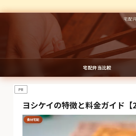
宅配
宅配弁当比較
PR
ヨシケイの特徴と料金ガイド【2
食材宅配