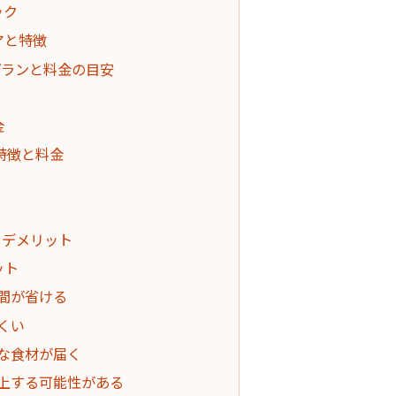
ック
アと特徴
プランと料金の目安
金
特徴と料金
・デメリット
ット
手間が省ける
くい
鮮な食材が届く
向上する可能性がある